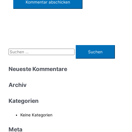
S
u
c
Neueste Kommentare
h
e
Archiv
n
n
Kategorien
a
c
Keine Kategorien
h
Meta
: