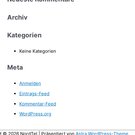
e
n
Archiv
n
a
Kategorien
c
h
Keine Kategorien
:
Meta
Anmelden
Eintrags-Feed
Kommentar-Feed
WordPress.org
ht © 2026
NordTel
| Präsentiert von
Astra WordPress-Theme