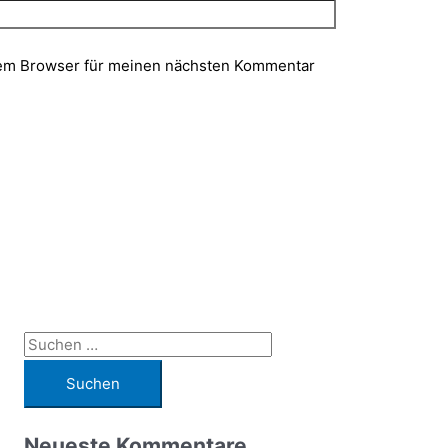
sem Browser für meinen nächsten Kommentar
S
u
c
h
Neueste Kommentare