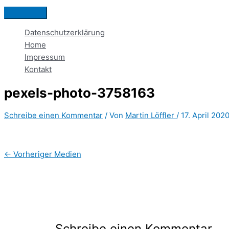
Zum
Hauptmenü
Inhalt
Datenschutzerklärung
springen
Home
Impressum
Kontakt
pexels-photo-3758163
Schreibe einen Kommentar
/ Von
Martin Löffler
/
17. April 202
←
Vorheriger Medien
Schreibe einen Kommentar